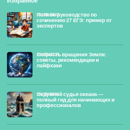
Избранное
06/02/2026
Полное руководство по
сочинению 27 ЕГЭ: пример от
экспертов
06/02/2026
Скорость вращения Земли:
советы, рекомендации и
лайфхаки
05/02/2026
Окружной судья океана —
полный гид для начинающих и
профессионалов