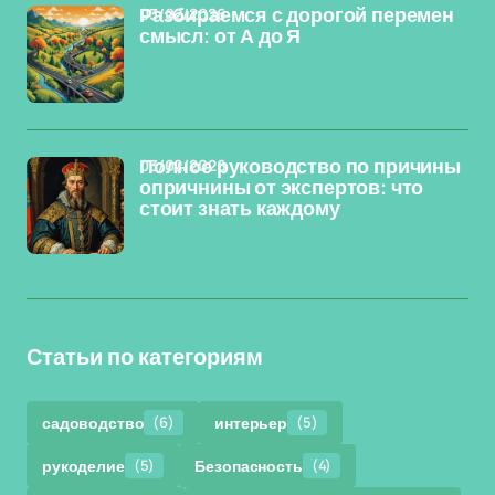
03/02/2026
Разбираемся с дорогой перемен
смысл: от А до Я
03/02/2026
Полное руководство по причины
опричнины от экспертов: что
стоит знать каждому
Статьи по категориям
садоводство
(6)
интерьер
(5)
рукоделие
(5)
Безопасность
(4)