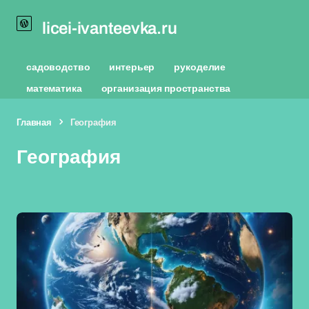
licei-ivanteevka.ru
садоводство
интерьер
рукоделие
математика
организация пространства
Главная
География
География