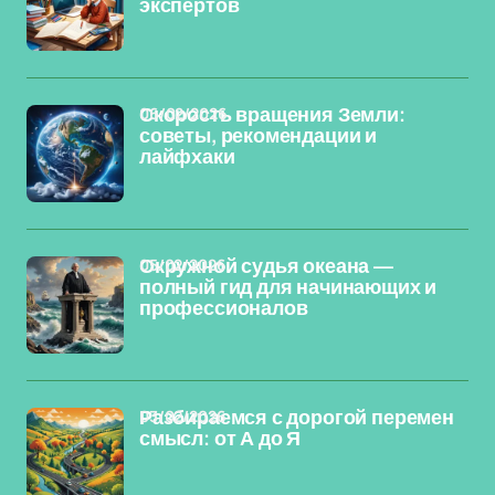
экспертов
06/02/2026
Скорость вращения Земли:
советы, рекомендации и
лайфхаки
05/02/2026
Окружной судья океана —
полный гид для начинающих и
профессионалов
03/02/2026
Разбираемся с дорогой перемен
смысл: от А до Я