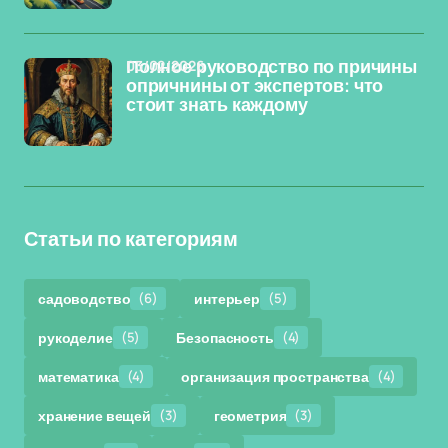
03/02/2026
Полное руководство по причины
опричнины от экспертов: что
стоит знать каждому
Статьи по категориям
садоводство
(6)
интерьер
(5)
рукоделие
(5)
Безопасность
(4)
математика
(4)
организация пространства
(4)
хранение вещей
(3)
геометрия
(3)