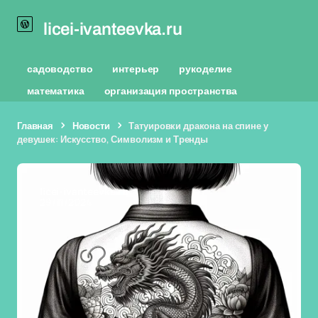
licei-ivanteevka.ru
садоводство
интерьер
рукоделие
математика
организация пространства
Главная
Новости
Татуировки дракона на спине у
девушек: Искусство, Символизм и Тренды
licei-ivanteevka.ru
29/11/2024