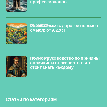
профессионалов
03/02/2026
Разбираемся с дорогой перемен
смысл: от А до Я
03/02/2026
Полное руководство по причины
опричнины от экспертов: что
стоит знать каждому
Статьи по категориям