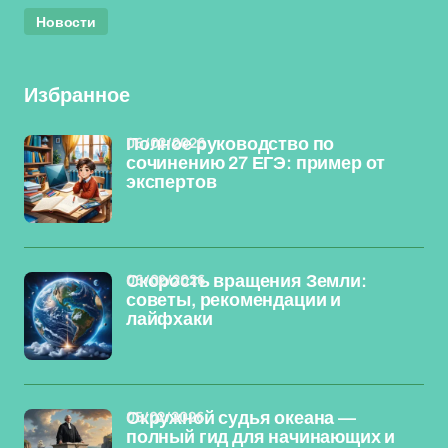
Новости
Избранное
06/02/2026
Полное руководство по
сочинению 27 ЕГЭ: пример от
экспертов
06/02/2026
Скорость вращения Земли:
советы, рекомендации и
лайфхаки
05/02/2026
Окружной судья океана —
полный гид для начинающих и