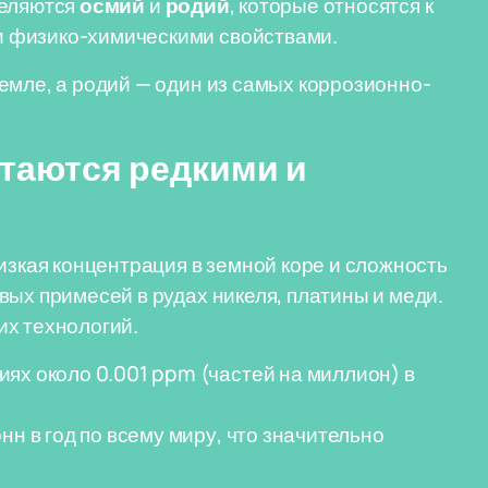
деляются
осмий
и
родий
, которые относятся к
 физико-химическими свойствами.
емле, а родий — один из самых коррозионно-
таются редкими и
изкая концентрация в земной коре и сложность
вых примесей в рудах никеля, платины и меди.
их технологий.
ях около 0.001 ppm (частей на миллион) в
нн в год по всему миру, что значительно