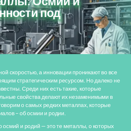
аллы: Осмий и
енности под
ной скоростью, а инновации проникают во все
оящим стратегическим ресурсом. Но далеко не
вестны. Среди них есть такие, которые
кальные свойства делают их незаменимыми в
говорим о самых редких металлах, которые
алов – об осмии и родии.
 осмий и родий — это те металлы, о которых