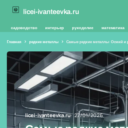
licei-ivanteevka.ru
садоводство
интерьер
рукоделие
математика
Главная
редкие металлы
Самые редкие металлы: Осмий и 
licei-ivanteevka.ru
27/01/2026