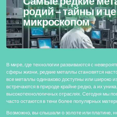
Самые редкие мет
родий – тайны и ц
микроскопом
В мире, где технологии развиваются с невероят
сферы жизни, редкие металлы становятся наст
все металлы одинаково доступны или широко из
встречаются в природе крайне редко, а их уни
высокотехнологичных отраслях. Сегодня мы по
часто остаются в тени более популярных матери
Возможно, вы слышали о золоте или платине, но