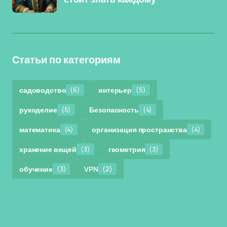
Статьи по категориям
садоводство
(6)
интерьер
(5)
рукоделие
(5)
Безопасность
(4)
математика
(4)
организация пространства
(4)
хранение вещей
(3)
геометрия
(3)
обучение
(3)
VPN
(2)