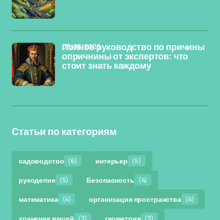
03/02/2026
Полное руководство по причины
опричнины от экспертов: что
стоит знать каждому
Статьи по категориям
садоводство
(6)
интерьер
(5)
рукоделие
(5)
Безопасность
(4)
математика
(4)
организация пространства
(4)
хранение вещей
(3)
геометрия
(3)