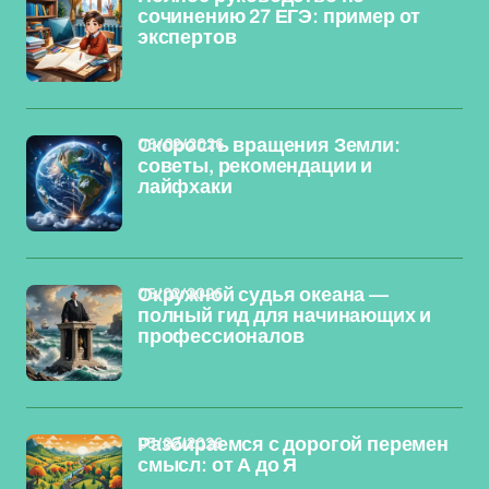
сочинению 27 ЕГЭ: пример от
экспертов
06/02/2026
Скорость вращения Земли:
советы, рекомендации и
лайфхаки
05/02/2026
Окружной судья океана —
полный гид для начинающих и
профессионалов
03/02/2026
Разбираемся с дорогой перемен
смысл: от А до Я