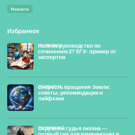
Новости
Избранное
06/02/2026
Полное руководство по
сочинению 27 ЕГЭ: пример от
экспертов
06/02/2026
Скорость вращения Земли:
советы, рекомендации и
лайфхаки
05/02/2026
Окружной судья океана —
полный гид для начинающих и