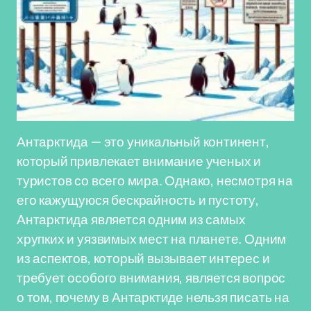
Антарктида — это уникальный континент,
который привлекает внимание ученых и
туристов со всего мира. Однако, несмотря на
его кажущуюся бескрайность и пустоту,
Антарктида является одним из самых
хрупких и уязвимых мест на планете. Одним
из аспектов, который вызывает интерес и
требует особого внимания, является вопрос
о том, почему в Антарктиде нельзя писать на