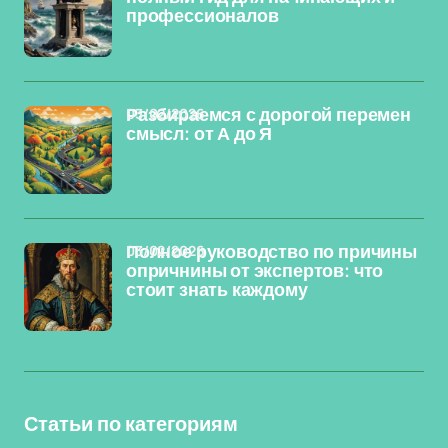
профессионалов
03/02/2026
Разбираемся с дорогой перемен
смысл: от А до Я
03/02/2026
Полное руководство по причины
опричнины от экспертов: что
стоит знать каждому
Статьи по категориям