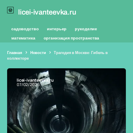
licei-ivanteevka.ru
садоводство
интерьер
рукоделие
математика
организация пространства
Главная
Новости
Трагедия в Москве: Гибель в
коллекторе
licei-ivanteevka.ru
07/02/2025