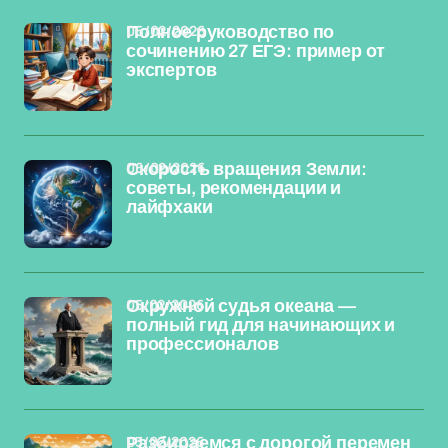
06/02/2026
Полное руководство по
сочинению 27 ЕГЭ: пример от
экспертов
06/02/2026
Скорость вращения Земли:
советы, рекомендации и
лайфхаки
05/02/2026
Окружной судья океана —
полный гид для начинающих и
профессионалов
03/02/2026
Разбираемся с дорогой перемен