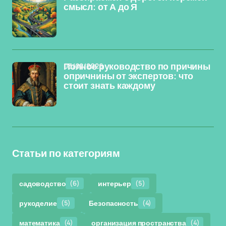
смысл: от А до Я
03/02/2026
Полное руководство по причины
опричнины от экспертов: что
стоит знать каждому
Статьи по категориям
садоводство
(6)
интерьер
(5)
рукоделие
(5)
Безопасность
(4)
математика
(4)
организация пространства
(4)