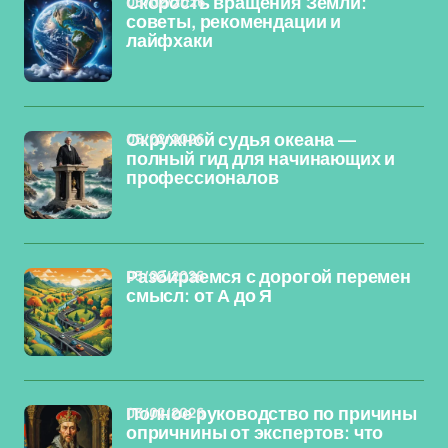
06/02/2026
Скорость вращения Земли:
советы, рекомендации и
лайфхаки
05/02/2026
Окружной судья океана —
полный гид для начинающих и
профессионалов
03/02/2026
Разбираемся с дорогой перемен
смысл: от А до Я
03/02/2026
Полное руководство по причины
опричнины от экспертов: что