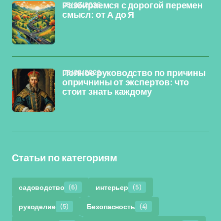
03/02/2026
Разбираемся с дорогой перемен
смысл: от А до Я
03/02/2026
Полное руководство по причины
опричнины от экспертов: что
стоит знать каждому
Статьи по категориям
садоводство
(6)
интерьер
(5)
рукоделие
(5)
Безопасность
(4)