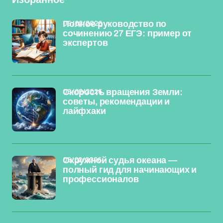
06/02/2026
Полное руководство по
сочинению 27 ЕГЭ: пример от
экспертов
06/02/2026
Скорость вращения Земли:
советы, рекомендации и
лайфхаки
05/02/2026
Окружной судья океана —
полный гид для начинающих и
профессионалов