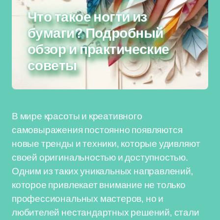
Что такое ногти из
бумаги? Подробный
обзор и практические
советы
В мире красоты и креативного
самовыражения постоянно появляются
новые тренды и техники, которые удивляют
своей оригинальностью и доступностью.
Одним из таких уникальных направлений,
которое привлекает внимание не только
профессиональных мастеров, но и
любителей нестандартных решений, стали