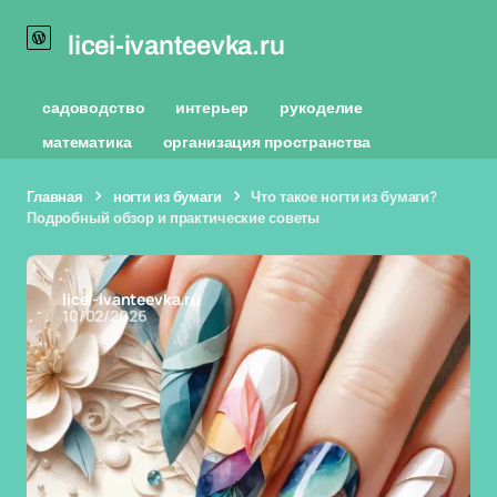
licei-ivanteevka.ru
садоводство
интерьер
рукоделие
математика
организация пространства
Главная
ногти из бумаги
Что такое ногти из бумаги?
Подробный обзор и практические советы
licei-ivanteevka.ru
10/02/2026